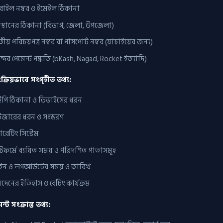
াইল নম্বর ও ইমেইল ঠিকানা
স্থানের ঠিকানা (বিভাগ, জেলা, উপজেলা)
ীয় পরিচয়পত্র নম্বর বা পাসপোর্ট নম্বর (যাচাইয়ের জন্য)
্দের পেমেন্ট পদ্ধতি (bKash, Nagad, Rocket ইত্যাদি)
়ংক্রিয়ভাবে সংগৃহীত তথ্য:
পি ঠিকানা ও ডিভাইসের ধরন
াউজারের ধরন ও সংস্করণ
রেটিং সিস্টেম
্যাটফর্মে ব্যয়িত সময় ও পরিদর্শিত পাতাসমূহ
ইন ও লগআউটের সময় ও তারিখ
দেনের ইতিহাস ও বেটিং কার্যক্রম
ন্ট সংক্রান্ত তথ্য: