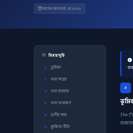
সর্বশেষ আপডেট: মে ২০২৬
বিষয়সূচি
ভূমিকা
ব্য
১
তথ্য সংগ্রহ
২
১
তথ্য ব্যবহার
৩
ভূমি
তথ্য সংরক্ষণ
৪
33w ("
তৃতীয় পক্ষ
৫
ব্যবহা
কুকিজ নীতি
৬