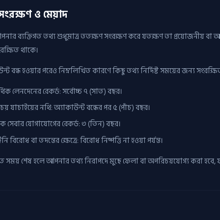
 সংরক্ষণ ও মেয়াদ
নার ব্যক্তিগত তথ্য শুধুমাত্র ততক্ষণ সংরক্ষণ করে যতক্ষণ তা প্রয়োজনীয় বা
ংরক্ষিত থাকে।
ন্ট বন্ধ হওয়ার পরেও নিম্নলিখিত কারণে কিছু তথ্য নির্দিষ্ট সময়ের জন্য সংরক্
থিক লেনদেনের রেকর্ড: সর্বোচ্চ ৭ (সাত) বছর।
চয় যাচাইয়ের নথি: অ্যাকাউন্ট বন্ধের পর ৫ (পাঁচ) বছর।
াহক সেবার যোগাযোগের রেকর্ড: ৩ (তিন) বছর।
ি বিরোধ বা তদন্তের ক্ষেত্রে: বিরোধ নিষ্পত্তি না হওয়া পর্যন্ত।
রিত সময় শেষ হলে আপনার তথ্য নিরাপদে মুছে ফেলা বা অপরিচয়যোগ্য করা হব