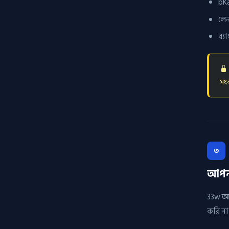
bKa
লে
ব্য
সংর
৩
আপনা
33w আপ
করি না