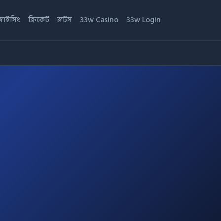
্লাইসিং
ক্রিকেট
স্লটস
33w Casino
33w Login