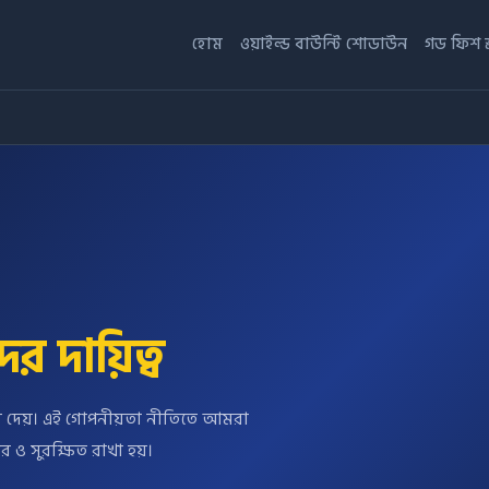
হোম
ওয়াইল্ড বাউন্টি শোডাউন
গড ফিশ স
 দায়িত্ব
ুত্ব দেয়। এই গোপনীয়তা নীতিতে আমরা
র ও সুরক্ষিত রাখা হয়।