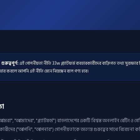
গুরুত্বপূর্ণ:
এই গোপনীয়তা নীতি 33w প্ল্যাটফর্ম ব্যবহারকারীদের ব্যক্তিগত তথ্য সুরক্ষার বিষ
বহার করলে আপনি এই নীতি মেনে নিয়েছেন বলে গণ্য হবে।
কা
আমরা", "আমাদের", "প্ল্যাটফর্ম") বাংলাদেশের একটি বিশ্বস্ত অনলাইন বেটিং ও গ
রকারীদের ("আপনি", "আপনার") গোপনীয়তাকে অত্যন্ত গুরুত্বের সাথে বিবেচনা ক