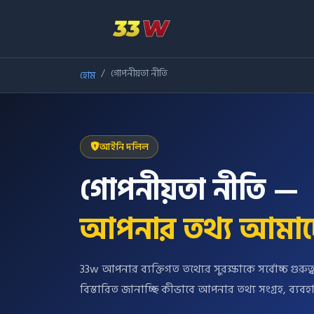
গোপনীয়তা নীতি
হোম
আইনি দলিল
গোপনীয়তা নীতি —
আপনার তথ্য আমাদের
33w আপনার ব্যক্তিগত তথ্যের সুরক্ষাকে সর্বোচ্চ গুর
বিস্তারিত জানাচ্ছি কীভাবে আপনার তথ্য সংগ্রহ, ব্যবহা