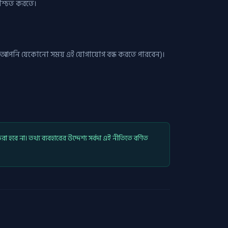
িশ্চিত করতে।
ে (আপনি যেকোনো সময় এই যোগাযোগ বন্ধ করতে পারবেন)।
হবে না। তথ্য ব্যবহারের উদ্দেশ্য সর্বদা এই নীতিতে বর্ণিত