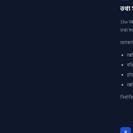
তথ্য
33w আপ
তথ্য স
অ্যাকাউ
আর্
পরি
গ্র
আইন
নির্ধা
৫