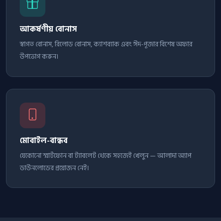
আকর্ষণীয় বোনাস
স্বাগত বোনাস, রিলোড বোনাস, ক্যাশব্যাক এবং ঈদ-পূজার বিশেষ অফার
উপভোগ করুন।
মোবাইল-বান্ধব
যেকোনো স্মার্টফোন বা ট্যাবলেট থেকে সহজেই খেলুন — আলাদা অ্যাপ
ডাউনলোডের প্রয়োজন নেই।