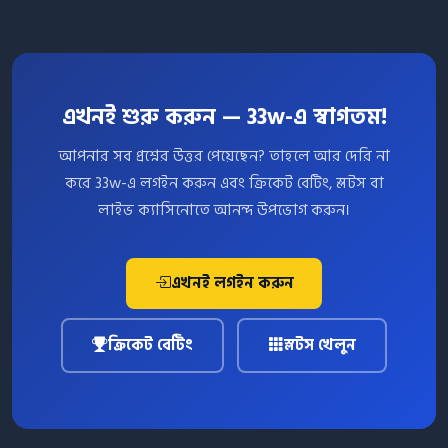
এখনই শুরু করুন — 33w-এ স্বাগতম!
আপনার সব প্রশ্নের উত্তর পেয়েছেন? তাহলে আর দেরি না
করে 33w-এ লগইন করুন এবং ক্রিকেট বেটিং, স্লটস বা
লাইভ ক্যাসিনোতে আনন্দ উপভোগ করুন।
এখনই লগইন করুন
ক্রিকেট বেটিং
স্লটস খেলুন