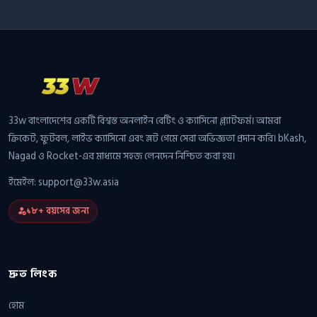
33w বাংলাদেশের একটি বিশ্বস্ত অনলাইন বেটিং ও ক্যাসিনো প্ল্যাটফর্ম। আমরা
ক্রিকেট, ফুটবল, লাইভ ক্যাসিনো এবং স্লট গেমে সেরা অভিজ্ঞতা প্রদান করি। bKash,
Nagad ও Rocket-এর মাধ্যমে সহজ লেনদেন নিশ্চিত করা হয়।
ইমেইল:
support@33w.asia
১৮+ বয়সের জন্য
দ্রুত লিংক
হোম